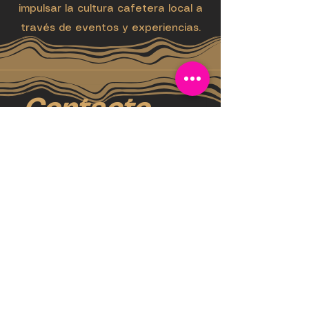
impulsar la cultura cafetera local a
través de eventos y experiencias.
Contacto
Nombre
*
Asunto
*
Email
*
Deja tu mensaje.