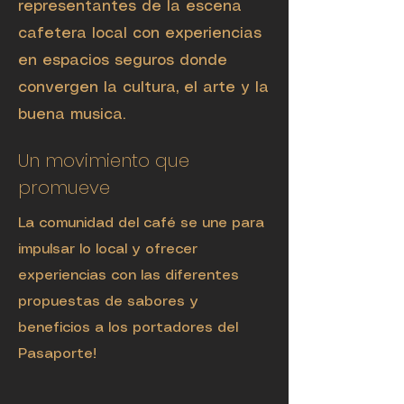
representantes de la escena
cafetera local con experiencias
en espacios seguros donde
convergen la cultura, el arte y la
buena musica.
Un movimiento que
promueve
La comunidad del café se une para
impulsar lo local y ofrecer
experiencias con las diferentes
propuestas de sabores y
beneficios a los portadores del
Pasaporte!