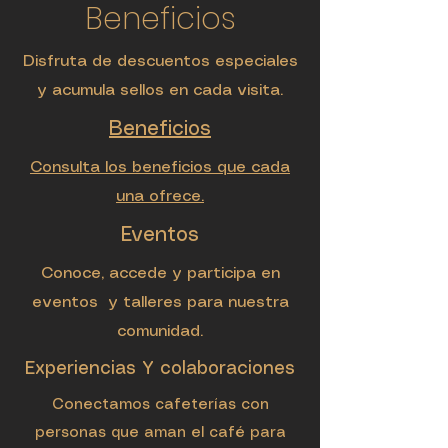
Beneficios
Disfruta de descuentos especiales
y acumula sellos en cada visita.
Beneficios
Consulta los beneficios que cada
una ofrece.
Eventos
Conoce, accede y participa en
eventos y talleres para nuestra
comunidad.
Experiencias Y colaboraciones
Conectamos cafeterías con
personas que aman el café para