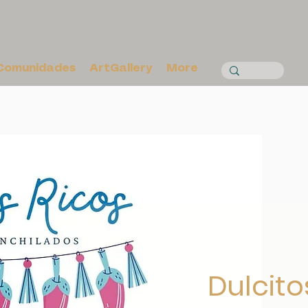
Comunidades
ArtGallery
More
Dulcito